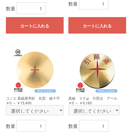
数量
数量
カートに入れる
カートに入れる
コノエ 真鍮基準鋲 丸型 線十字
真鍮 ３０φ 引照点 アール
￥0 ～ ￥15,400
￥0 ～ ￥6,160
数量
数量