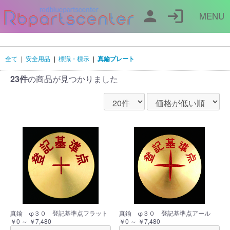
person
login
MENU
全て
|
安全用品
|
標識・標示
|
真鍮プレート
23件
の商品が見つかりました
真鍮 φ３０ 登記基準点フラット
真鍮 φ３０ 登記基準点アール
￥0 ～ ￥7,480
￥0 ～ ￥7,480